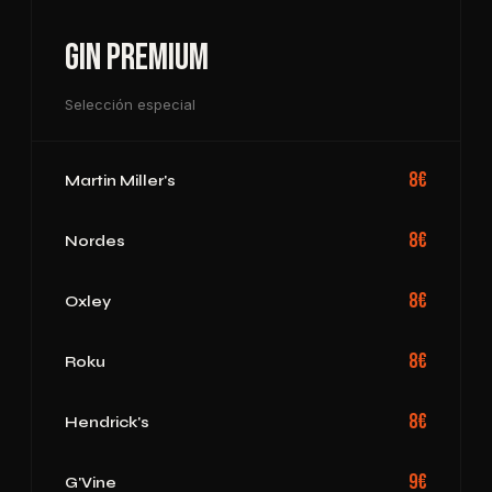
Gin Premium
Selección especial
8€
Martin Miller's
8€
Nordes
8€
Oxley
8€
Roku
8€
Hendrick's
9€
G'Vine