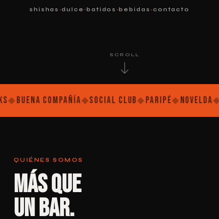
·
·
·
·
shishas
dulce
batidos
bebidas
contacto
SCROLL
uena Compañía
◆
Social Club
◆
Paripé
◆
Novelda
◆
Shish
QUIÉNES SOMOS
Más que
un bar.