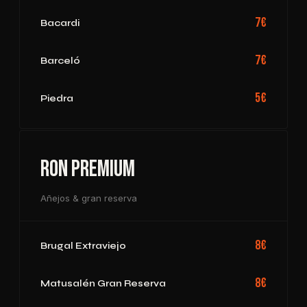
7€
Bacardi
7€
Barceló
5€
Piedra
Ron Premium
Añejos & gran reserva
8€
Brugal Extraviejo
8€
Matusalén Gran Reserva