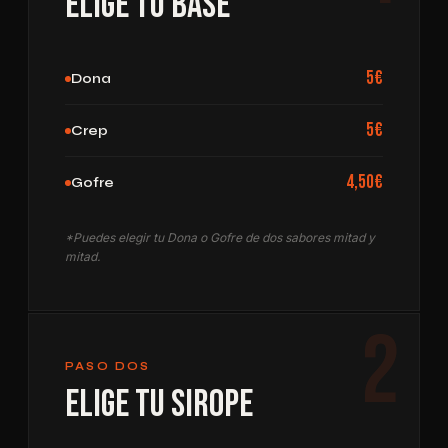
Elige tu Base
5€
Dona
5€
Crep
4,50€
Gofre
*Puedes elegir tu Dona o Gofre de dos sabores mitad y
mitad.
2
PASO DOS
Elige tu Sirope