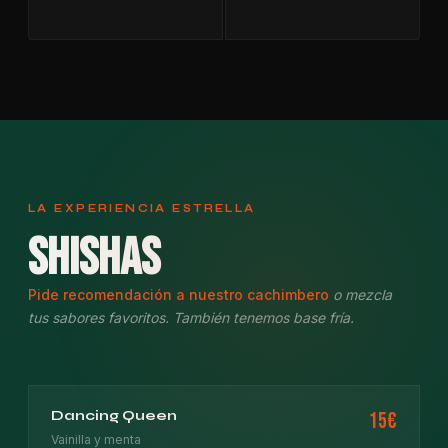
LA EXPERIENCIA ESTRELLA
Shishas
Pide recomendación a nuestro cachimbero
o mezcla
tus sabores favoritos. También tenemos base fría.
Dancing Queen
15€
Vainilla y menta