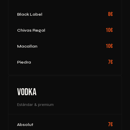
8€
Black Label
10€
Chivas Regal
10€
Macallan
7€
Piedra
Vodka
Estándar & premium
7€
Absolut