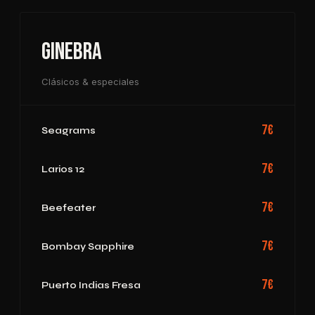
Ginebra
Clásicos & especiales
7€
Seagrams
7€
Larios 12
7€
Beefeater
7€
Bombay Sapphire
7€
Puerto Indias Fresa