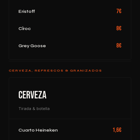
7€
Eristoff
8€
Cîroc
8€
Grey Goose
CERVEZA, REFRESCOS & GRANIZADOS
Cerveza
Tirada & botella
1,6€
Cuarto Heineken