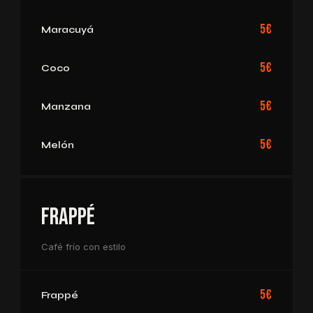
5€
Maracuyá
5€
Coco
5€
Manzana
5€
Melón
Frappé
Café frío con estilo
5€
Frappé