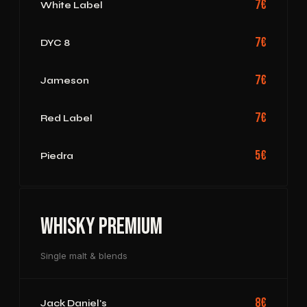
7€
White Label
7€
DYC 8
7€
Jameson
7€
Red Label
5€
Piedra
Whisky Premium
Single malt & blends
8€
Jack Daniel's