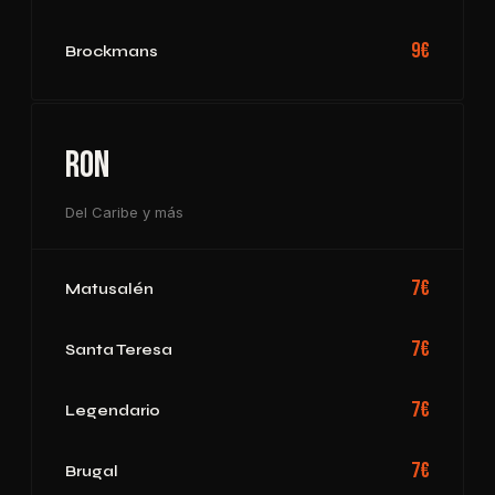
9€
Brockmans
Ron
Del Caribe y más
7€
Matusalén
7€
Santa Teresa
7€
Legendario
7€
Brugal