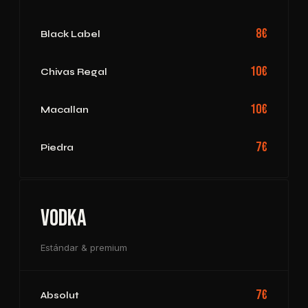
8€
Black Label
10€
Chivas Regal
10€
Macallan
7€
Piedra
Vodka
Estándar & premium
7€
Absolut