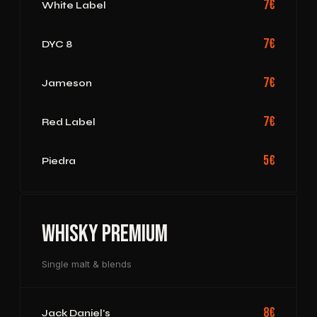
7€
White Label
7€
DYC 8
7€
Jameson
7€
Red Label
5€
Piedra
Whisky Premium
Single malt & blends
8€
Jack Daniel's