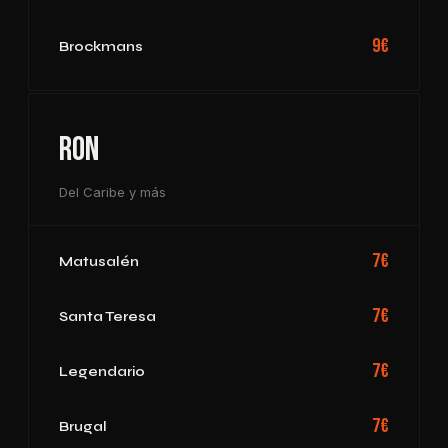
9€
Brockmans
Ron
Del Caribe y más
7€
Matusalén
7€
Santa Teresa
7€
Legendario
7€
Brugal