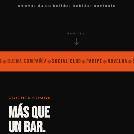
·
·
·
·
shishas
dulce
batidos
bebidas
contacto
SCROLL
a Compañía
◆
Social Club
◆
Paripé
◆
Novelda
◆
Shishas
QUIÉNES SOMOS
Más que
un bar.