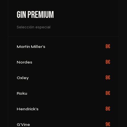
Gin Premium
Selección especial
8€
Martin Miller's
8€
Nordes
8€
Oxley
8€
Roku
8€
Hendrick's
9€
G'Vine