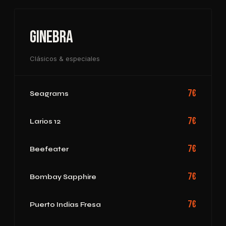
Ginebra
Clásicos & especiales
7€
Seagrams
7€
Larios 12
7€
Beefeater
7€
Bombay Sapphire
7€
Puerto Indias Fresa