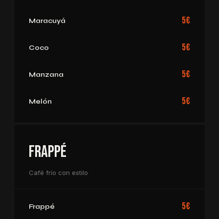
5€
Maracuyá
5€
Coco
5€
Manzana
5€
Melón
Frappé
Café frío con estilo
5€
Frappé