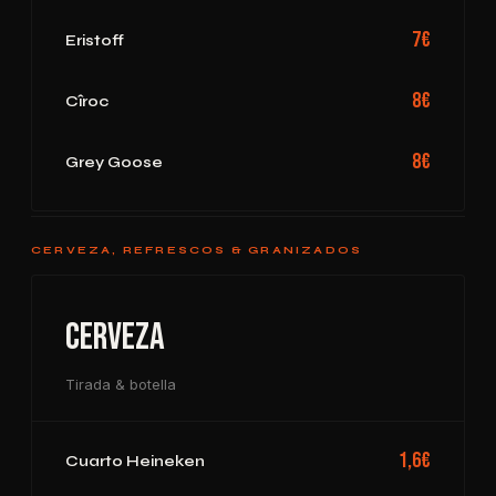
7€
Eristoff
8€
Cîroc
8€
Grey Goose
CERVEZA, REFRESCOS & GRANIZADOS
Cerveza
Tirada & botella
1,6€
Cuarto Heineken