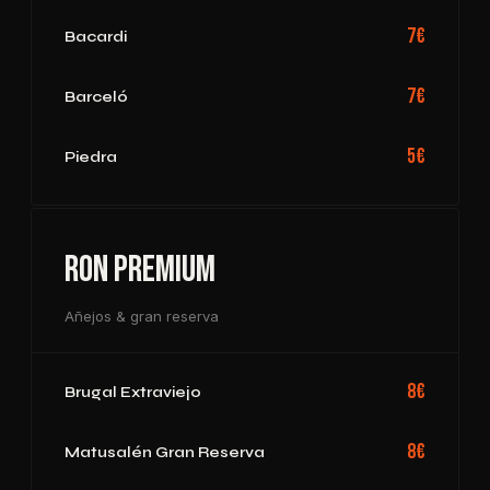
7€
Bacardi
7€
Barceló
5€
Piedra
Ron Premium
Añejos & gran reserva
8€
Brugal Extraviejo
8€
Matusalén Gran Reserva