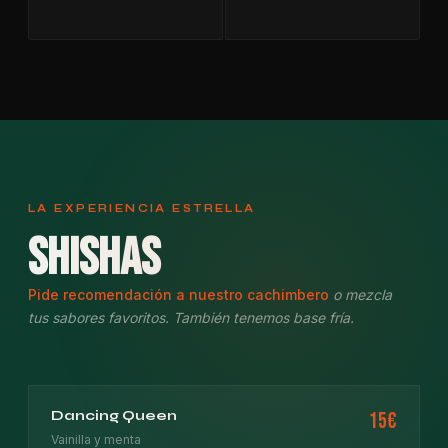
LA EXPERIENCIA ESTRELLA
Shishas
Pide recomendación a nuestro cachimbero
o mezcla
tus sabores favoritos. También tenemos base fría.
Dancing Queen
15€
Vainilla y menta