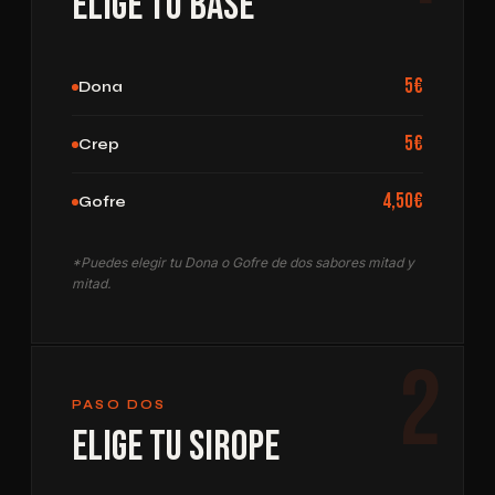
Elige tu Base
5€
Dona
5€
Crep
4,50€
Gofre
*Puedes elegir tu Dona o Gofre de dos sabores mitad y
mitad.
2
PASO DOS
Elige tu Sirope